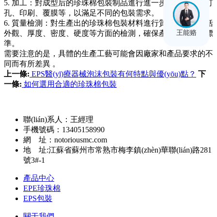
5. 加工：對成型后的珍珠棉包裝制品進行進一步的加工，如打
孔、印刷、覆膜等，以滿足不同的包裝需求。
6. 質量檢測：對生產出的珍珠棉包裝材料進行質量檢測，包括
王能赂
外觀、厚度、密度、硬度等方面的檢測，確保產品質量符合標
準。
需要注意的是，具體的生產工藝可能會因廠家和產品要求的不
同而有所差異 。
上一條:
EPS醫(yī)療器械泡沫包裝有何特點與優(yōu)點？
下
一條:
如何選用合適的珍珠棉包裝
聯(lián)系人：王經理
手機號碼：13405158990
網 址：notoriousmc.com
地 址:江蘇省蘇州市常熟市梅李鎮(zhèn)華聯(lián)路281
號3#-1
產品中心
EPE珍珠棉
EPS包裝
關于我們