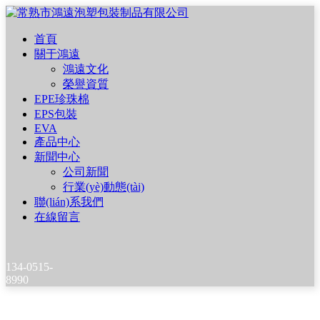
首頁
關于鴻遠
鴻遠文化
榮譽資質
EPE珍珠棉
EPS包裝
EVA
產品中心
新聞中心
公司新聞
行業(yè)動態(tài)
聯(lián)系我們
在線留言
134-0515-
8990