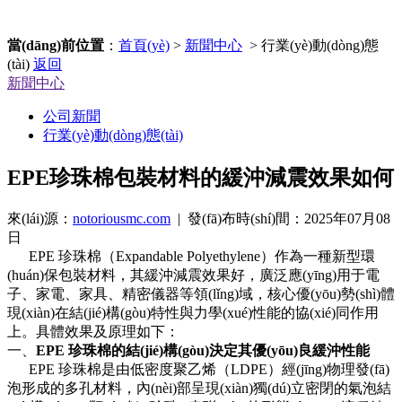
當(dāng)前位置
：
首頁(yè)
>
新聞中心
> 行業(yè)動(dòng)態
(tài)
返回
新聞中心
公司新聞
行業(yè)動(dòng)態(tài)
EPE珍珠棉包裝材料的緩沖減震效果如何
來(lái)源：
notoriousmc.com
| 發(fā)布時(shí)間：2025年07月08
日
EPE 珍珠棉（Expandable Polyethylene）作為一種新型環
(huán)保包裝材料，其緩沖減震效果好，廣泛應(yīng)用于電
子、家電、家具、精密儀器等領(lǐng)域，核心優(yōu)勢(shì)體
現(xiàn)在結(jié)構(gòu)特性與力學(xué)性能的協(xié)同作用
上。具體效果及原理如下：
一、
EPE 珍珠棉的結(jié)構(gòu)決定其優(yōu)良緩沖性能
EPE 珍珠棉是由低密度聚乙烯（LDPE）經(jīng)物理發(fā)
泡形成的多孔材料，內(nèi)部呈現(xiàn)獨(dú)立密閉的氣泡結