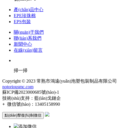
產(chǎn)品中心
EPE珍珠棉
EPS包裝
關(guān)于我們
聯(lián)系我們
新聞中心
在線(xiàn)留言
掃一掃
Copyright © 2023 常熟市鴻遠(yuǎn)泡塑包裝制品有限公司
notoriousmc.com
蘇ICP備2023000685號(hào)-1
技術(shù)支持：
藍(lán)戈鏈企
+
微信號(hào)：
13405158990
點(diǎn)擊復(fù)制微信
添加微信