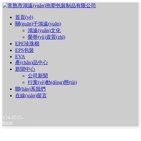
首頁(yè)
關(guān)于鴻遠(yuǎn)
鴻遠(yuǎn)文化
榮譽(yù)資質(zhì)
EPE珍珠棉
EPS包裝
EVA
產(chǎn)品中心
新聞中心
公司新聞
行業(yè)動(dòng)態(tài)
聯(lián)系我們
在線(xiàn)留言
134-0515-
8990